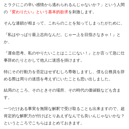
とラクにこの辛い感情から逃れられるんじゃないか？」という人間
の
『変わりたい』という基本的欲求
を刺激します。
そんな連鎖が相まって、これらのことを知ってしまったがために、
『私はやっぱり最上志向なんだ。じゃー上を目指さなきゃ！』と
か、
『運命思考。私のやりたいことはここにない！』とか言って急に仕
事辞めたりとかして他人に迷惑を掛けます。
特にその行動力を否定はせずむしろ尊敬しますし、僕も公務員を辞
める際は周りの迷惑を考えずにいたことも思い出しました。
結局のところ、そのときその場所、その時代の価値観なども含ま
す。
一つだけある事実を無限な解釈で受け取ることも出来ますので、超
肯定的な解釈力が付けばとりあえずなんでも良いんじゃないかな？
というところでこちらはまとめておきます。