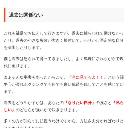
過去は関係ない
これも補足でお伝えして行きますが、過去に捕らわれて動けなかっ
たり、過去の小さな失敗が大きく根付いて、わりかし否定的な自分
を演出したりします。
僕も過去は怒られて育ってきましたし、よく馬鹿にされながらで現
代に至ります。
まぁそんな事実もあったからこそ、
『今に見てろよ！！』
という闘
争心が溢れボクシングでも何でも良い成績を残してことを感じてい
ます。
過去をどう生かすかは、あなたの
『なりたい自分』
の強さと
『私ら
しい』
のどちらが強いかで決きまります。
多くの方が知らずに彷徨うわけですから、方法さえ分かればわりと