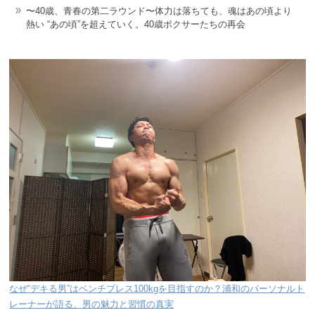
〜40歳、青春の第二ラウンド〜体力は落ちても、魂はあの頃より
熱い “あの頃”を超えていく。40歳ボクサーたちの再会
なぜ“デキる男”はベンチプレス100kgを目指すのか？浦和のパーソナルト
レーナーが語る、男の魅力と習慣の真実