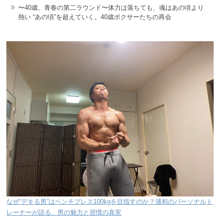
〜40歳、青春の第二ラウンド〜体力は落ちても、魂はあの頃より
熱い “あの頃”を超えていく。40歳ボクサーたちの再会
なぜ“デキる男”はベンチプレス100kgを目指すのか？浦和のパーソナルト
レーナーが語る、男の魅力と習慣の真実