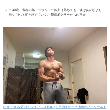
〜40歳、青春の第二ラウンド〜体力は落ちても、魂はあの頃より
熱い “あの頃”を超えていく。40歳ボクサーたちの再会
なぜ“デキる男”はベンチプレス100kgを目指すのか？浦和のパーソナルト