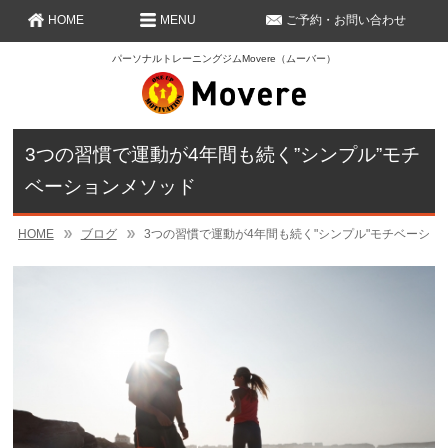
HOME
MENU
ご予約・お問い合わせ
パーソナルトレーニングジムMovere（ムーバー）
3つの習慣で運動が4年間も続く”シンプル”モチ
ベーションメソッド
HOME
ブログ
3つの習慣で運動が4年間も続く"シンプル"モチベーショ