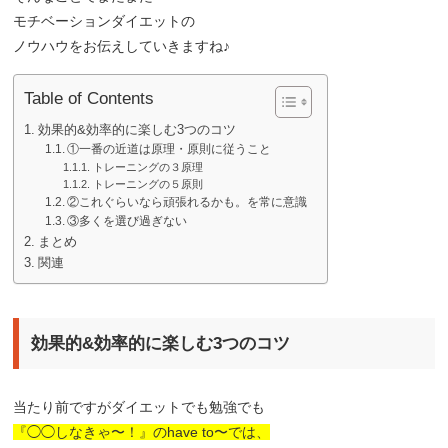
モチベーションダイエットの
ノウハウをお伝えしていきますね♪
Table of Contents
効果的&効率的に楽しむ3つのコツ
①一番の近道は原理・原則に従うこと
トレーニングの３原理
トレーニングの５原則
②これぐらいなら頑張れるかも。を常に意識
③多くを選び過ぎない
まとめ
関連
効果的&効率的に楽しむ3つのコツ
当たり前ですがダイエットでも勉強でも
『◯◯しなきゃ〜！』のhave to〜では、