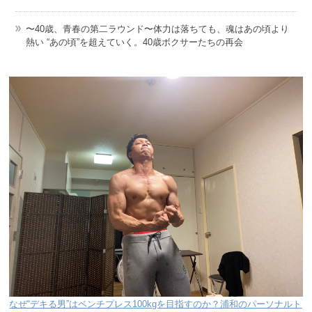
〜40歳、青春の第二ラウンド〜体力は落ちても、魂はあの頃より
熱い “あの頃”を超えていく。40歳ボクサーたちの再会
なぜ“デキる男”はベンチプレス100kgを目指すのか？浦和のパーソナルト