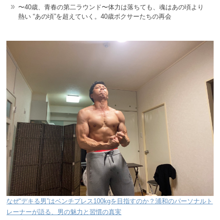
〜40歳、青春の第二ラウンド〜体力は落ちても、魂はあの頃より
熱い “あの頃”を超えていく。40歳ボクサーたちの再会
なぜ“デキる男”はベンチプレス100kgを目指すのか？浦和のパーソナルト
レーナーが語る、男の魅力と習慣の真実