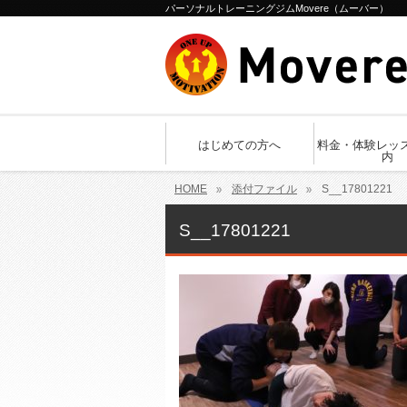
パーソナルトレーニングジムMovere（ムーバー）
はじめての方へ
料金・体験レッ
内
HOME
添付ファイル
S__17801221
S__17801221