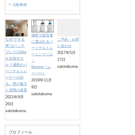
活動事例
浦和で経営者
なぜ“デキる
ご予約・お問
に選ばれるパ
男”はベンチ
い合わせ
ーソナルトレ
プレス100kg
2017年5月
ーニングジム
を目指すの
17日
｜
か？浦和のパ
satotakuma
Movere（ム
ーソナルトレ
ーバー）
ーナーが語
2019年11月
る、男の魅力
9日
と習慣の真実
satotakuma
2021年9月
26日
satotakuma
プロフィール