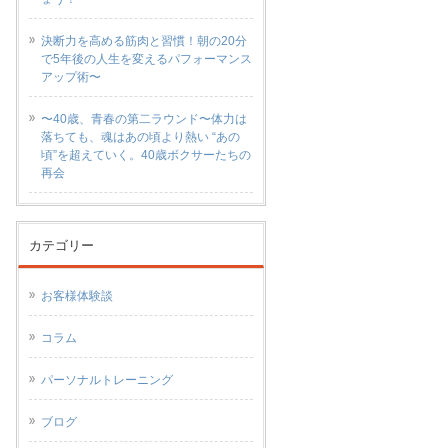
決断力を高める筋肉と習慣！朝の20分
で5年後の人生を変えるパフォーマンス
アップ術〜
〜40歳、青春の第二ラウンド〜体力は
落ちても、魂はあの頃より熱い “あの
頃”を超えていく。40歳ボクサーたちの
再会
カテゴリー
お客様体験談
コラム
パーソナルトレーニング
ブログ