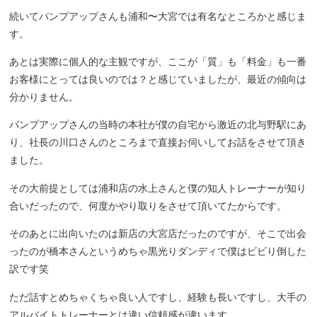
続いてバンプアップさんも浦和〜大宮では有名なところかと感じま
す。
あとは実際に個人的な主観ですが、ここが「質」も「料金」も一番
お客様にとっては良いのでは？と感じていましたが、最近の傾向は
分かりません。
バンプアップさんの当時の本社が僕の自宅から激近の北与野駅にあ
り、社長の川口さんのところまで直接お伺いしてお話をさせて頂き
ました。
その大前提としては浦和店の水上さんと僕の知人トレーナーが知り
合いだったので、何度かやり取りをさせて頂いてたからです。
そのあとに出向いたのは新店の大宮店だったのですが、そこで出会
ったのが橋本さんというめちゃ黒光りダンディで僕はビビり倒した
訳です笑
ただ話すとめちゃくちゃ良い人ですし、経験も長いですし、大手の
アルバイトトレーナーとは違い信頼感が違います。