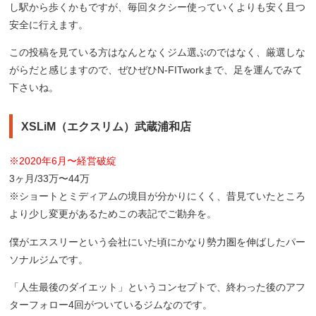
し駅から歩くかもですが、毎回タクシー使っていくよりも安く且つ
安全に行えます。
この投稿を見ている方はなんとなくジム選ぶのではなく、厳選しな
がらだと感じますので、ぜひぜひN-FITworkまで、足を運んでみて
下さいね。
XSLiM（エクスリム）武蔵浦和店
※2020年6月〜経営破綻
3ヶ月/33万〜44万
※ショートとミディアムの境目が分かりにくく、昔見ていたところ
より少し変更があるためこの表記でご勘弁を。
僕がエススリーという会社にいた頃にかなり勢力圏を伸ばしたパー
ソナルジムです。
「人生最後のダイエット」というコンセプトで、終わった後のアフ
ターフォロー4回がついているジムなのです。