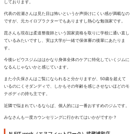
しております。
代表の佐瀬さんは見た目は怖いというか声掛けにくい感が満載なの
ですが、元カイロプラクターでもありますし熱心な勉強家です。
昆さんも現在は柔道整復師という国家資格を取りに学校に通い直し
ているみたいですし、実は大学が一緒で保体審の後輩にあたりま
す。
今後レビウスジムははかなり身体全体のケアに特化していくジムに
なるんじゃないかと感じています。
また小久保さんはご覧になられると分かりますが、50歳を超えて
いるのにくそダンディで、しかもその年齢を感じさせないほどのモ
テボディの持ち主です。
近隣で悩まれているならば、個人的には一番おすすめのジムです。
みなさんも一度カウンセリングに行かれてはいかがですか？
N-FIT work（エヌフィットワーク）武蔵浦和店