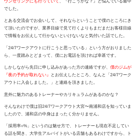
ウンセリングにも行っていて
、『行こうかな？』と悩んでいる最中
でした。
とある交流会でお会いして、それならということで僕のところにき
て頂いたのですが、業界目線で見て行くよりもまだまだお客様目線
で情報をお伝えして行かないといけないなと気付いた話でした。
「24/7ワークアウトに行こうと思っている」という方がおりました
ら、一度踏みとどまって、僕にお電話を頂ければ幸甚です。
しかしながら先日に申し込みがあった方の連絡ですが、
僕のジムが
『夜の予約が取れない』
とお伝えしたところ、なんと「24/7ワーク
アウトに入会しました。」と連絡を頂きました。
意外に魅力のあるトレーナーやカリキュラムがあるのかな？
そんなわけで僕は旧24/7ワークアウト大宮〜南浦和店を知っていま
したので、浦和店の中身はまったく分かりません。
「採用率○%」というのは魅せ方で、トレーナーも現在不足してい
る話を聞き、大学生アルバイトがいる店舗もあるわけですから、ト