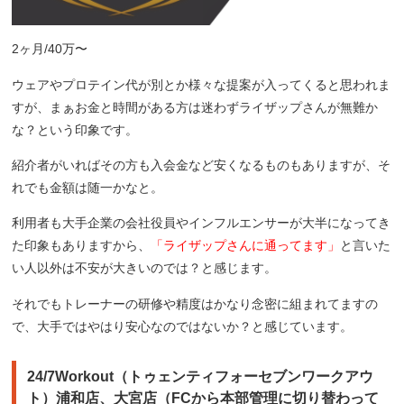
2ヶ月/40万〜
ウェアやプロテイン代が別とか様々な提案が入ってくると思われま
すが、まぁお金と時間がある方は迷わずライザップさんが無難か
な？という印象です。
紹介者がいればその方も入会金など安くなるものもありますが、そ
れでも金額は随一かなと。
利用者も大手企業の会社役員やインフルエンサーが大半になってき
た印象もありますから、
「ライザップさんに通ってます」
と言いた
い人以外は不安が大きいのでは？と感じます。
それでもトレーナーの研修や精度はかなり念密に組まれてますの
で、大手ではやはり安心なのではないか？と感じています。
24/7Workout（トゥェンティフォーセブンワークアウ
ト）浦和店、大宮店（FCから本部管理に切り替わって