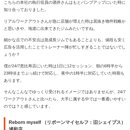
こちらの本社の執行役員の酒井さんはもとバンプアップにいた時に
知り合っておりました。
リアルワークアウトさんが急に店舗が増えた時は居抜き物件戦略か
と思いきや、地道に出来てきたジムみたいですね。
細かな点での不安点は急成長ジムでもあることよりも、値段も安く
広告を活用したことでトレーナー陣が忙しすぎることではないでし
ょうか？
僕が24/7恵比寿店にいた時は1日に12セッション、朝の6時半から
23時頃までぶっ続けで対応し、夜中の1時半に対応していた時期も
あります。
そんなこんなでゆっくり受けれるイメージではありませんが、24/7
ワークアウトさんと比べたら、大手に属する中では一番通いやすい
のでは？と感じています。
Reborn myself （リボーンマイセルフ：旧シェイプス）
浦和店