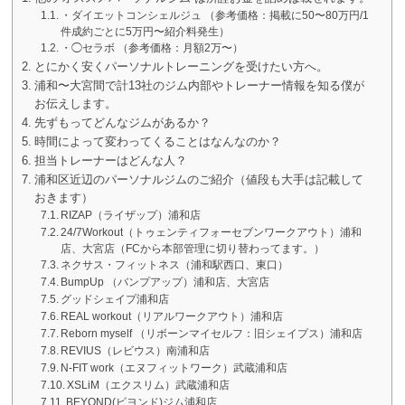
・ダイエットコンシェルジュ （参考価格：掲載に50〜80万円/1
件成約ごとに5万円〜紹介料発生）
・◯セラボ （参考価格：月額2万〜）
とにかく安くパーソナルトレーニングを受けたい方へ。
浦和〜大宮間で計13社のジム内部やトレーナー情報を知る僕が
お伝えします。
先ずもってどんなジムがあるか？
時間によって変わってくることはなんなのか？
担当トレーナーはどんな人？
浦和区近辺のパーソナルジムのご紹介（値段も大手は記載して
おきます）
RIZAP（ライザップ）浦和店
24/7Workout（トゥェンティフォーセブンワークアウト）浦和
店、大宮店（FCから本部管理に切り替わってます。）
ネクサス・フィットネス（浦和駅西口、東口）
BumpUp （バンプアップ）浦和店、大宮店
グッドシェイプ浦和店
REAL workout（リアルワークアウト）浦和店
Reborn myself （リボーンマイセルフ：旧シェイプス）浦和店
REVIUS（レビウス）南浦和店
N-FIT work（エヌフィットワーク）武蔵浦和店
XSLiM（エクスリム）武蔵浦和店
BEYOND(ビヨンド)ジム浦和店