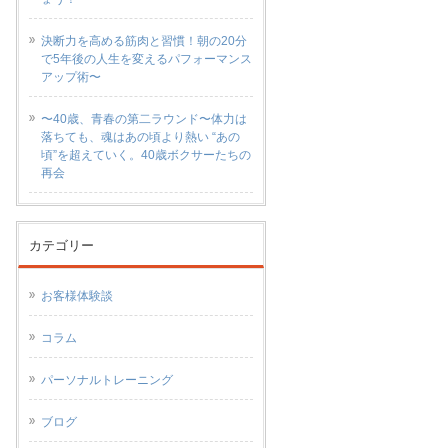
決断力を高める筋肉と習慣！朝の20分
で5年後の人生を変えるパフォーマンス
アップ術〜
〜40歳、青春の第二ラウンド〜体力は
落ちても、魂はあの頃より熱い “あの
頃”を超えていく。40歳ボクサーたちの
再会
カテゴリー
お客様体験談
コラム
パーソナルトレーニング
ブログ