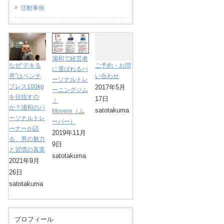
活動事例
浦和で経営者
なぜ“デキる
ご予約・お問
に選ばれるパ
男”はベンチ
い合わせ
ーソナルトレ
プレス100kg
2017年5月
ーニングジム
を目指すの
17日
｜
か？浦和のパ
satotakuma
Movere（ム
ーソナルトレ
ーバー）
ーナーが語
2019年11月
る、男の魅力
9日
と習慣の真実
satotakuma
2021年9月
26日
satotakuma
プロフィール